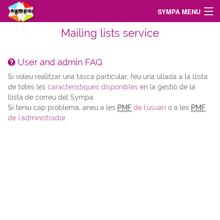
SYMPA MENU
Mailing lists service
Inici
Search for List(s)
User and admin FAQ
Si voleu realitzar una tasca particular, feu una ullada a la llista
Support
de totes les
característiques disponibles
en la gestió de la
llista de correu del Sympa.
Inici de sessió
Si teniu cap problema, aneu a les
PMF
de l'usuari
o a les
PMF
de l'administrador
.